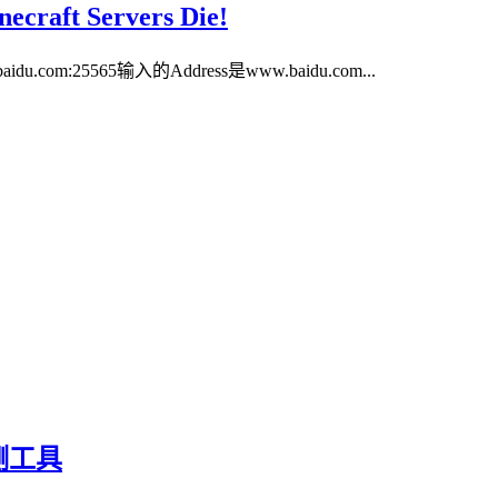
ft Servers Die!
25565输入的Address是www.baidu.com...
测工具