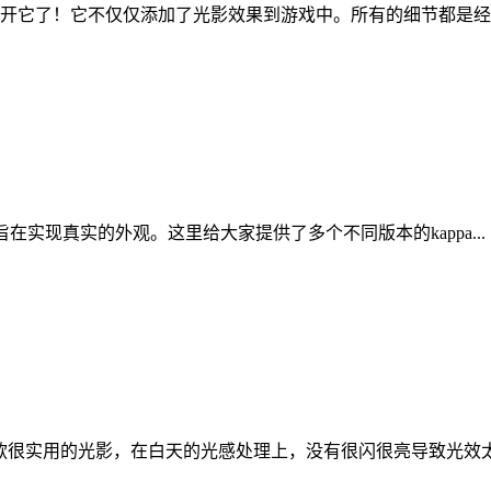
开它了！它不仅仅添加了光影效果到游戏中。所有的细节都是经过
 着色包，旨在实现真实的外观。这里给大家提供了多个不同版本的kappa...
”所制作的一款很实用的光影，在白天的光感处理上，没有很闪很亮导致光效太