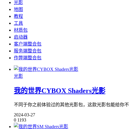
光影
地图
教程
工具
材质包
启动器
客户端整合包
服务端整合包
作弊端整合包
光影
我的世界CYBOX Shaders光影
不同于你之前体验过的其他光影包，这款光影包能给你不
2024-03-27
0
1193