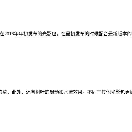
包，是一款在2016年年初发布的光影包，在最初发布的时候配合最新版本的我
动的草，此外，还有树叶的飘动和水流效果。不同于其他光影包更加注重