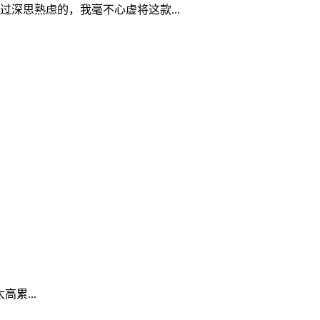
深思熟虑的，我毫不心虚将这款...
高累...