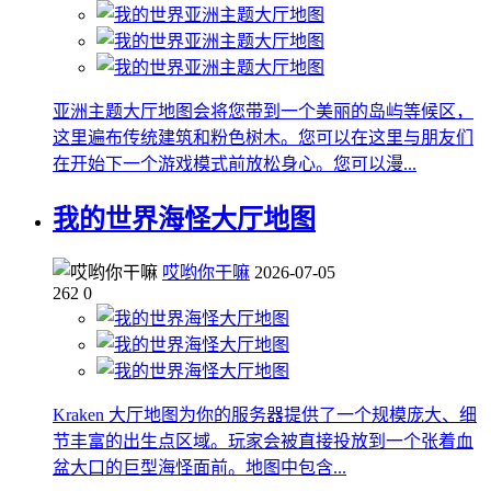
亚洲主题大厅地图会将您带到一个美丽的岛屿等候区，
这里遍布传统建筑和粉色树木。您可以在这里与朋友们
在开始下一个游戏模式前放松身心。您可以漫...
我的世界海怪大厅地图
哎哟你干嘛
2026-07-05
262
0
Kraken 大厅地图为你的服务器提供了一个规模庞大、细
节丰富的出生点区域。玩家会被直接投放到一个张着血
盆大口的巨型海怪面前。地图中包含...