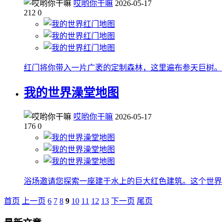
哎哟你干嘛
2026-05-17
212
0
红门将你带入一片广袤的定制森林，这里遍布参天巨树。
我的世界澡堂地图
哎哟你干嘛
2026-05-17
176
0
浴场邀请您探索一座建于水上的巨大红色建筑。这个世界
首页
上一页
6
7
8
9
10
11
12
13
下一页
尾页