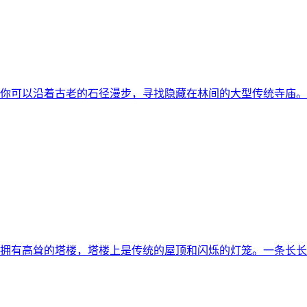
你可以沿着古老的石径漫步，寻找隐藏在林间的大型传统寺庙。这
拥有高耸的塔楼，塔楼上是传统的屋顶和闪烁的灯笼。一条长长的