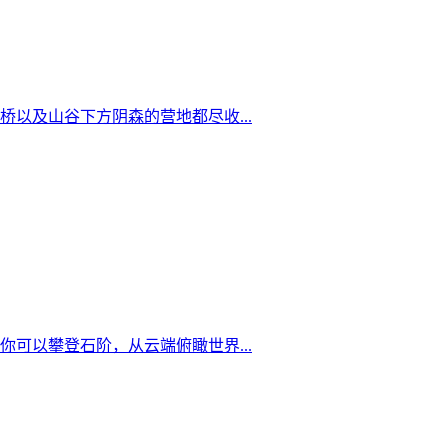
以及山谷下方阴森的营地都尽收...
可以攀登石阶，从云端俯瞰世界...