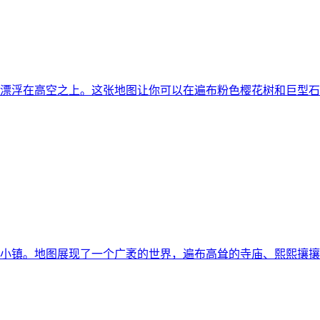
漂浮在高空之上。这张地图让你可以在遍布粉色樱花树和巨型石龙
小镇。地图展现了一个广袤的世界，遍布高耸的寺庙、熙熙攘攘的