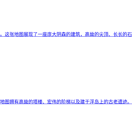
。这张地图展现了一座庞大阴森的建筑，高耸的尖顶、长长的石桥
地图拥有高耸的塔楼、宏伟的阶梯以及建于浮岛上的古老遗迹。你