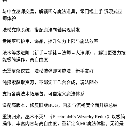
物
与中立巫师交易，解锁稀有魔法道具，零门槛上手‍ 沉浸式巫
师体验
法杖充能系统，搭配魔法卷轴实现瞬发
专属巫师护甲、饰品，提升法力上限与施法效率
法术等级进阶（新手→学徒→法师→大法师），解锁更强力技
能极简操作，高自由度
无需复杂仪式，法杖装弹即可施法，新手友好
纯探索获取资源，不绑定工作台合成，玩法随心
支持各类法术拓展包，可自定义魔法体系
适配高版本，修复旧版BUG，画质与流畅度全面升级总结
重铸归来，巫术不灭！《Electroblob's Wizardry Redux》以极简
操作、丰富内容与高自由度，重新定义MC魔法体验。无论是